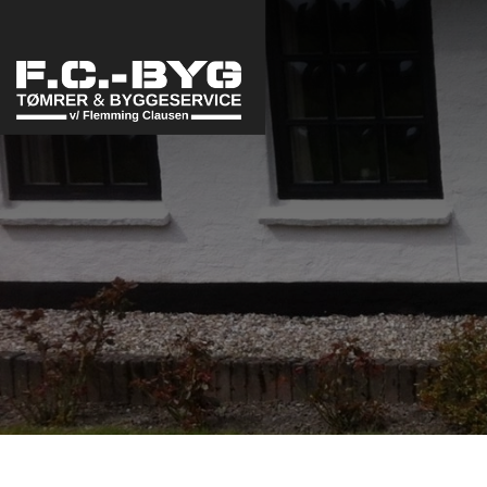
Gå
til
hovedindhold