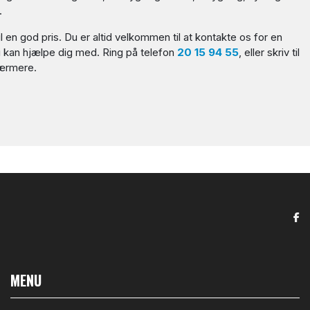
.
til en god pris. Du er altid velkommen til at kontakte os for en
i kan hjælpe dig med. Ring på telefon
20 15 94 55
, eller skriv til
ærmere.​
MENU