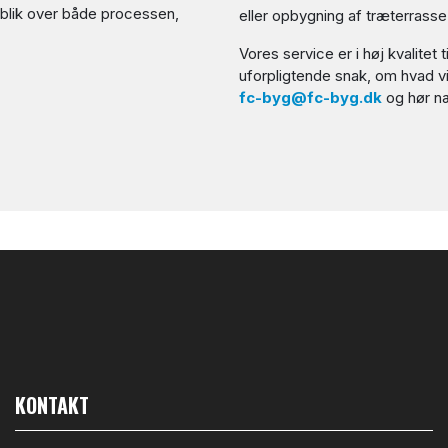
erblik over både processen,
eller opbygning af træterrasse
Vores service er i høj kvalitet 
uforpligtende snak, om hvad v
fc-byg@fc-byg.dk
og hør n
KONTAKT