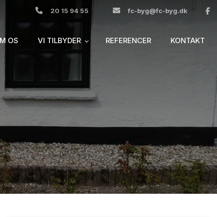
20 15 94 55
fc-byg@fc-byg.dk
M OS
VI TILBYDER
REFERENCER
KONTAKT