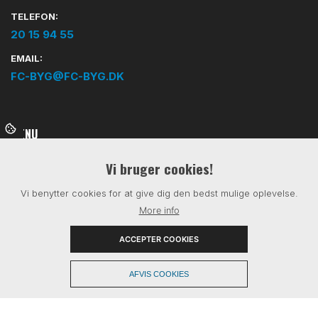
TELEFON:
20 15 94 55
EMAIL:
FC-BYG@FC-BYG.DK
MENU
Vi bruger cookies!
HJEM
Vi benytter cookies for at give dig den bedst mulige oplevelse.
OM OS
More info
REFERENCER
ACCEPTER COOKIES
KONTAKT
+
AFVIS COOKIES
Copyright © 2026 - FC BYG ApS
, CVR 35644024