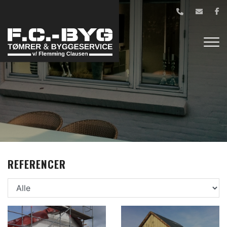
Gå
til
hovedindhold
REFERENCER