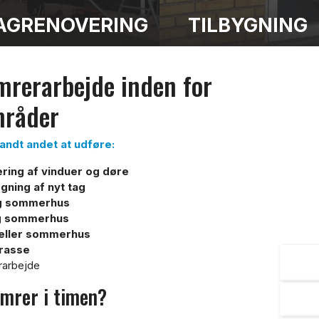
AGRENOVERING
TILBYGNING
ømrerarbejde inden for
mråder
andt andet at udføre:
ring af vinduer og døre
ning af nyt tag
og sommerhus
g sommerhus
s eller sommerhus
rasse
2
erarbejde
ømrer i timen?
S