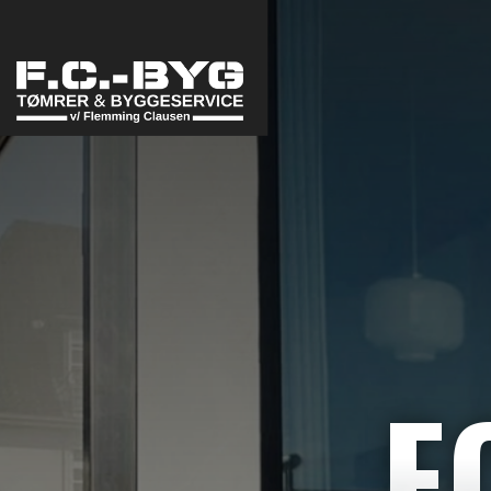
Gå
til
hovedindhold
F