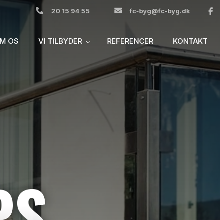
20 15 94 55
fc-byg@fc-byg.dk
M OS
VI TILBYDER
REFERENCER
KONTAKT
PS