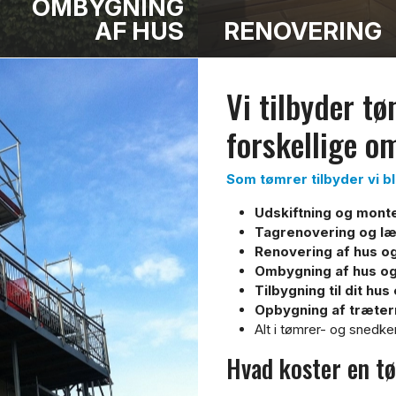
OMBYGNING
AF HUS
RENOVERING
T
Vi tilbyder t
forskellige o
Som tømrer tilbyder vi bl
Udskiftning og monte
Tagrenovering og læg
Renovering af hus 
Ombygning af hus o
Tilbygning til dit hu
Opbygning af træter
Alt i tømrer- og snedk
​Hvad koster en t