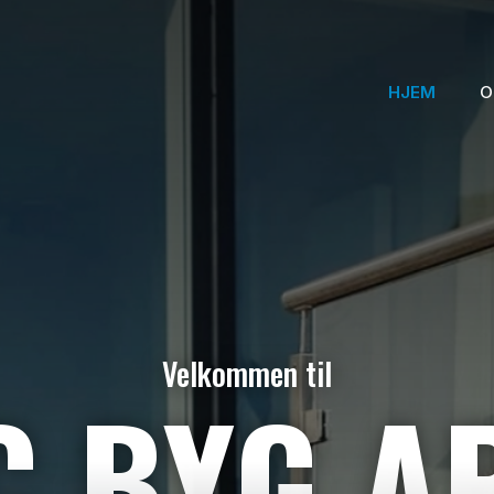
HJEM
O
Velkommen til
C BYG A